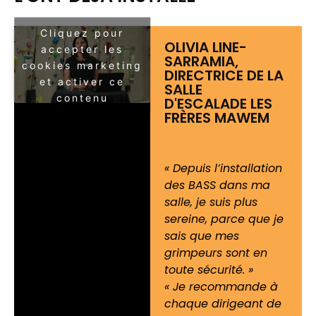
Cliquez pour
OLIVIA LINE-
accepter les
SARRAMIA,
cookies marketing
DIRECTRICE DE LA
et activer ce
SALLE
contenu
D'ESCALADE LES
FRÈRES MAWEM
« Depuis l’installation
des BASS dans ma
salle, je suis plus
sereine, parce que je
sais que mes
grimpeurs sont en
toute sécurité. »
« Je recommande à
chaque dirigeant de