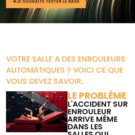
JE SOUHAITE TESTER LE BASS
VOTRE SALLE A DES ENROULEURS
AUTOMATIQUES ? VOICI CE QUE
VOUS DEVEZ SAVOIR.
LE PROBLÈME
L'ACCIDENT SUR
ENROULEUR
ARRIVE MÊME
DANS LES
SALLES QUI